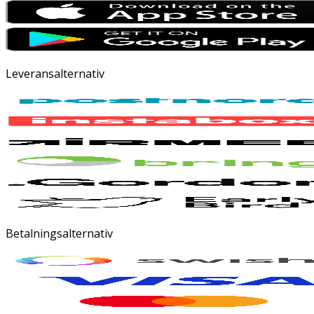
Leveransalternativ
Betalningsalternativ