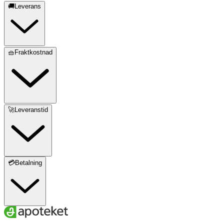
🚚Leverans
🧺Fraktkostnad
🚀Leveranstid
💳Betalning