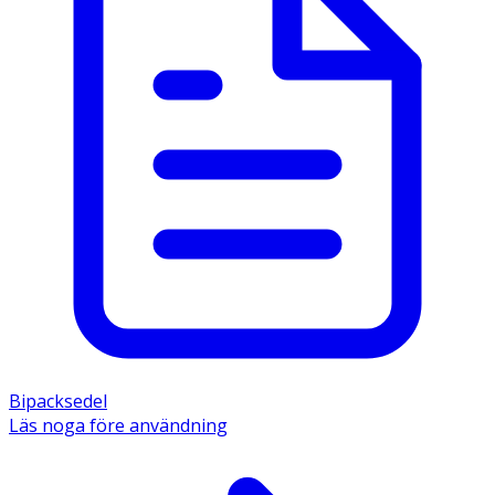
Bipacksedel
Läs noga före användning