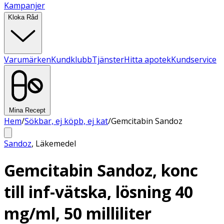
Kampanjer
Kloka Råd
Varumärken
Kundklubb
Tjänster
Hitta apotek
Kundservice
Mina Recept
Hem
/
Sökbar, ej köpb, ej kat
/
Gemcitabin Sandoz
Sandoz
,
Läkemedel
Gemcitabin Sandoz, konc
till inf-vätska, lösning 40
mg/ml, 50 milliliter