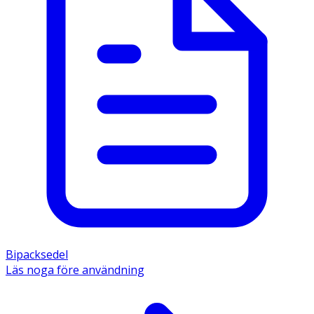
Bipacksedel
Läs noga före användning