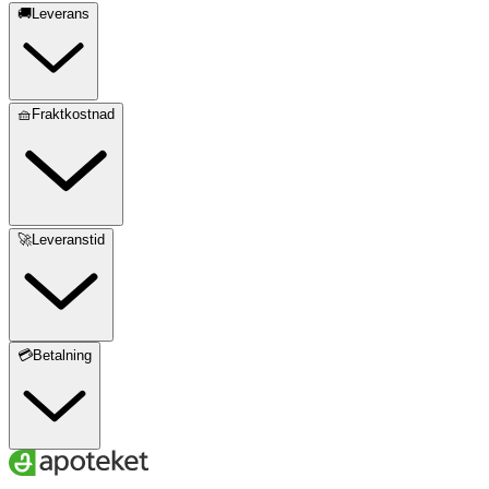
🚚Leverans
🧺Fraktkostnad
🚀Leveranstid
💳Betalning