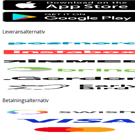
Leveransalternativ
Betalningsalternativ