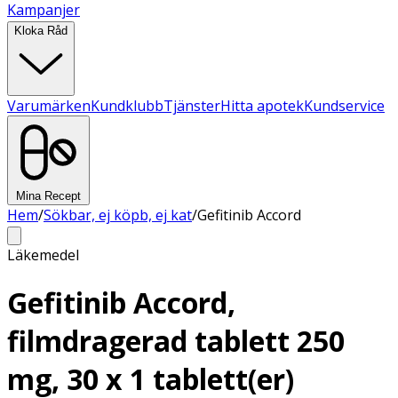
Kampanjer
Kloka Råd
Varumärken
Kundklubb
Tjänster
Hitta apotek
Kundservice
Mina Recept
Hem
/
Sökbar, ej köpb, ej kat
/
Gefitinib Accord
Läkemedel
Gefitinib Accord,
filmdragerad tablett 250
mg, 30 x 1 tablett(er)