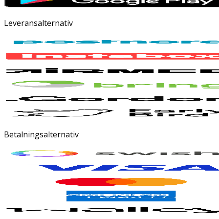
Leveransalternativ
Betalningsalternativ