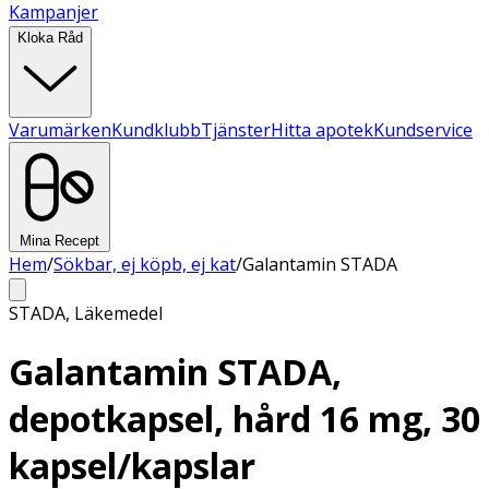
Kampanjer
Kloka Råd
Varumärken
Kundklubb
Tjänster
Hitta apotek
Kundservice
Mina Recept
Hem
/
Sökbar, ej köpb, ej kat
/
Galantamin STADA
STADA
,
Läkemedel
Galantamin STADA,
depotkapsel, hård 16 mg, 30
kapsel/kapslar