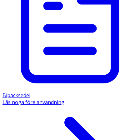
Bipacksedel
Läs noga före användning