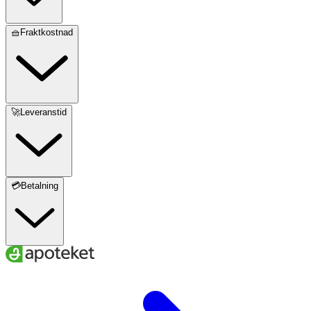
🧺Fraktkostnad
🚀Leveranstid
💳Betalning