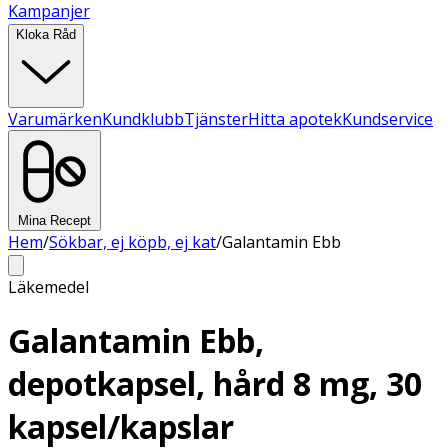
Kampanjer
Kloka Råd
Varumärken
Kundklubb
Tjänster
Hitta apotek
Kundservice
Mina Recept
Hem
/
Sökbar, ej köpb, ej kat
/
Galantamin Ebb
Läkemedel
Galantamin Ebb,
depotkapsel, hård 8 mg, 30
kapsel/kapslar