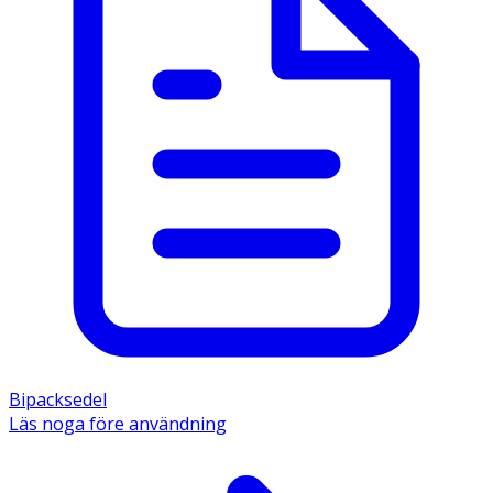
Bipacksedel
Läs noga före användning