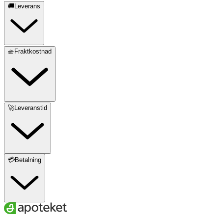
🚚Leverans
🧺Fraktkostnad
🚀Leveranstid
💳Betalning