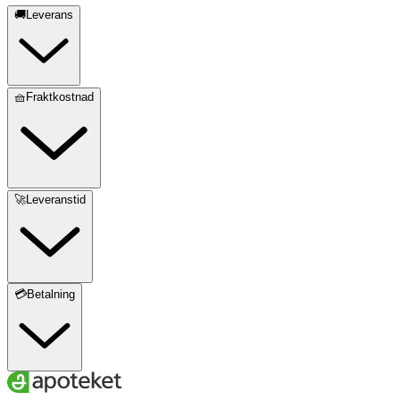
🚚Leverans
🧺Fraktkostnad
🚀Leveranstid
💳Betalning