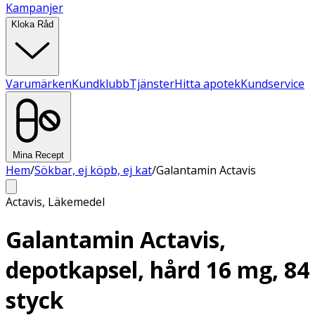
Kampanjer
Kloka Råd
Varumärken
Kundklubb
Tjänster
Hitta apotek
Kundservice
Mina Recept
Hem
/
Sökbar, ej köpb, ej kat
/
Galantamin Actavis
Actavis
,
Läkemedel
Galantamin Actavis,
depotkapsel, hård 16 mg, 84
styck