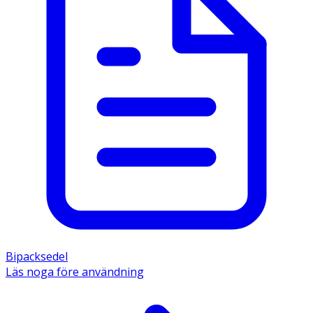
Bipacksedel
Läs noga före användning