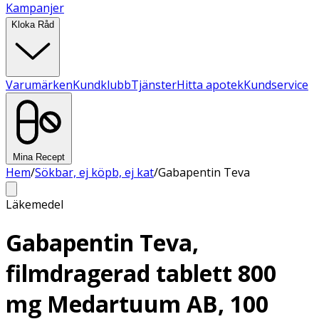
Kampanjer
Kloka Råd
Varumärken
Kundklubb
Tjänster
Hitta apotek
Kundservice
Mina Recept
Hem
/
Sökbar, ej köpb, ej kat
/
Gabapentin Teva
Läkemedel
Gabapentin Teva,
filmdragerad tablett 800
mg Medartuum AB, 100