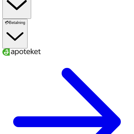
💳Betalning