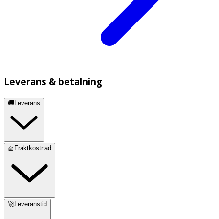
Leverans & betalning
🚚Leverans
🧺Fraktkostnad
🚀Leveranstid