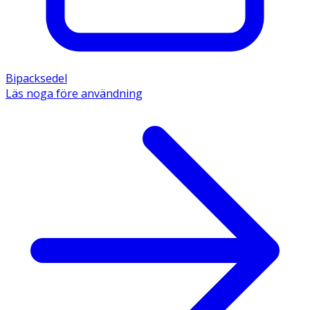
Bipacksedel
Läs noga före användning