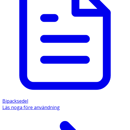
Bipacksedel
Läs noga före användning