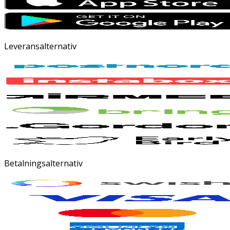
Leveransalternativ
Betalningsalternativ