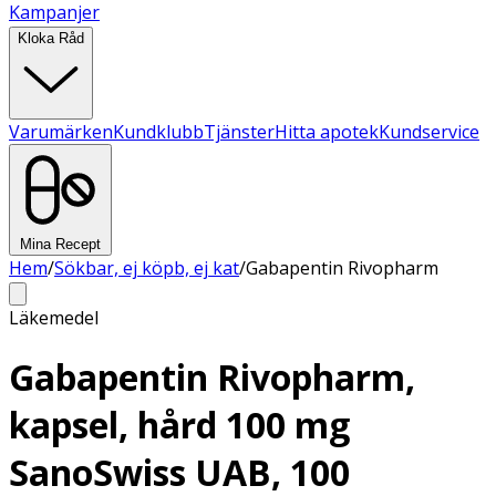
Kampanjer
Kloka Råd
Varumärken
Kundklubb
Tjänster
Hitta apotek
Kundservice
Mina Recept
Hem
/
Sökbar, ej köpb, ej kat
/
Gabapentin Rivopharm
Läkemedel
Gabapentin Rivopharm,
kapsel, hård 100 mg
SanoSwiss UAB, 100