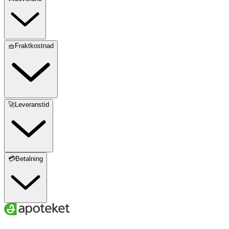
🧺Fraktkostnad
🚀Leveranstid
💳Betalning