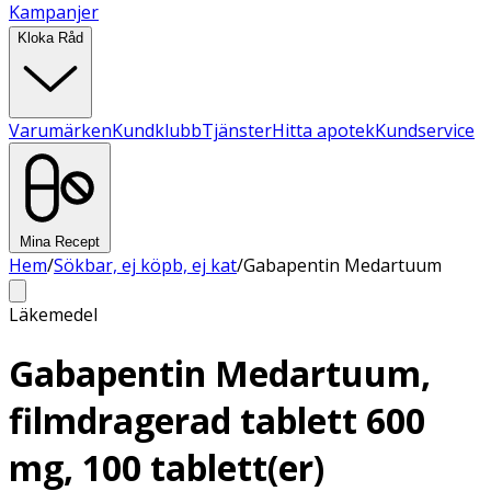
Kampanjer
Kloka Råd
Varumärken
Kundklubb
Tjänster
Hitta apotek
Kundservice
Mina Recept
Hem
/
Sökbar, ej köpb, ej kat
/
Gabapentin Medartuum
Läkemedel
Gabapentin Medartuum,
filmdragerad tablett 600
mg, 100 tablett(er)