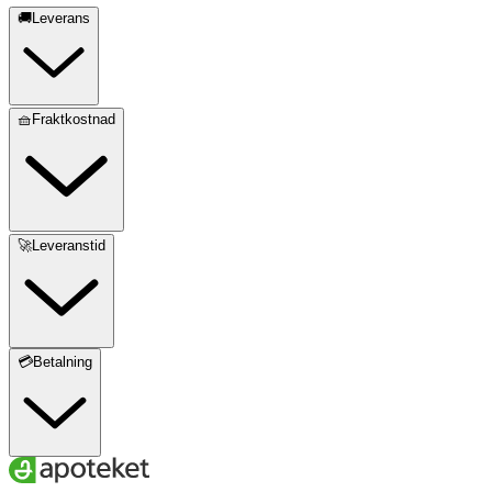
🚚Leverans
🧺Fraktkostnad
🚀Leveranstid
💳Betalning