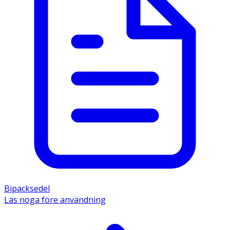
Bipacksedel
Läs noga före användning