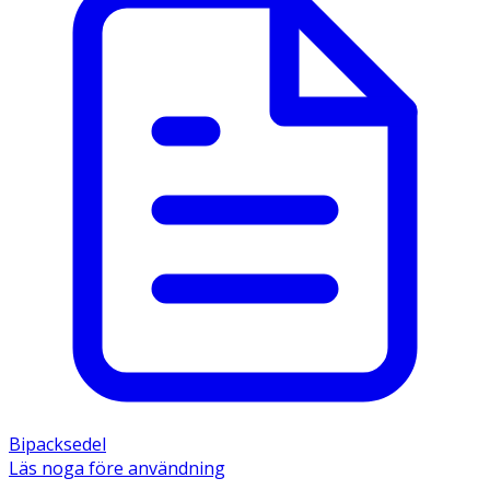
Bipacksedel
Läs noga före användning