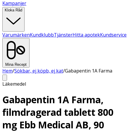
Kampanjer
Kloka Råd
Varumärken
Kundklubb
Tjänster
Hitta apotek
Kundservice
Mina Recept
Hem
/
Sökbar, ej köpb, ej kat
/
Gabapentin 1A Farma
Läkemedel
Gabapentin 1A Farma,
filmdragerad tablett 800
mg Ebb Medical AB, 90