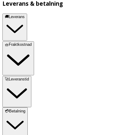
Leverans & betalning
🚚Leverans
🧺Fraktkostnad
🚀Leveranstid
💳Betalning