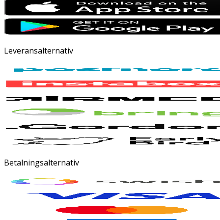
Leveransalternativ
Betalningsalternativ