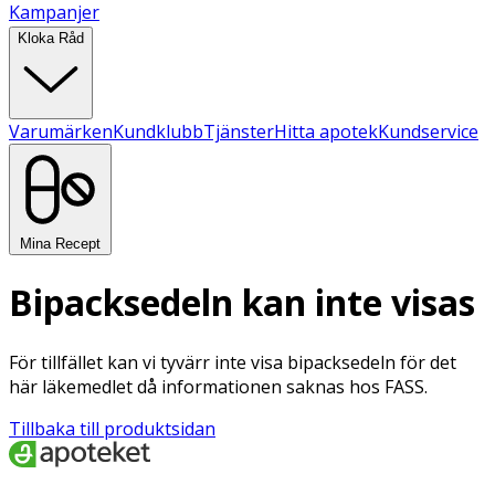
Kampanjer
Kloka Råd
Varumärken
Kundklubb
Tjänster
Hitta apotek
Kundservice
Mina Recept
Bipacksedeln kan inte visas
För tillfället kan vi tyvärr inte visa bipacksedeln för det
här läkemedlet då informationen saknas hos FASS.
Tillbaka till produktsidan