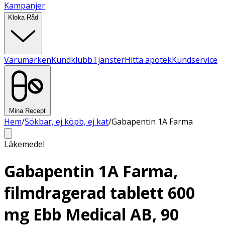
Kampanjer
Kloka Råd
Varumärken
Kundklubb
Tjänster
Hitta apotek
Kundservice
Mina Recept
Hem
/
Sökbar, ej köpb, ej kat
/
Gabapentin 1A Farma
Läkemedel
Gabapentin 1A Farma,
filmdragerad tablett 600
mg Ebb Medical AB, 90