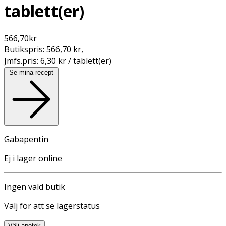
tablett(er)
566,70
kr
Butikspris:
566,70 kr
,
Jmfs.pris:
6,30 kr / tablett(er)
Se mina recept
Gabapentin
Ej i lager online
Ingen vald butik
Välj för att se lagerstatus
Välj apotek