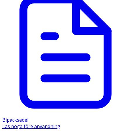
Bipacksedel
Läs noga före användning