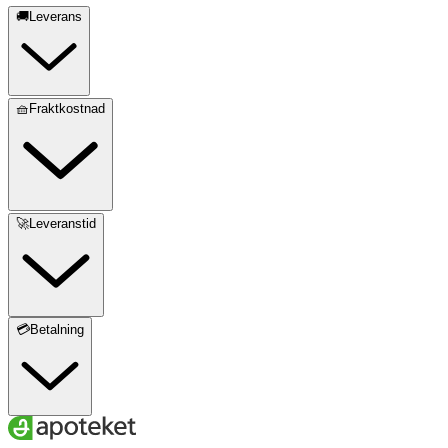
🚚Leverans
🧺Fraktkostnad
🚀Leveranstid
💳Betalning