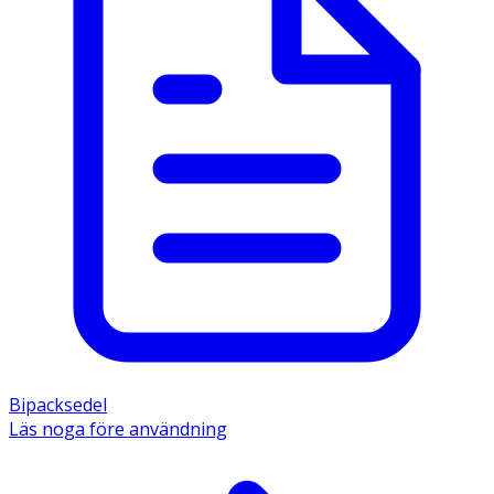
Bipacksedel
Läs noga före användning