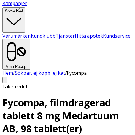
Kampanjer
Kloka Råd
Varumärken
Kundklubb
Tjänster
Hitta apotek
Kundservice
Mina Recept
Hem
/
Sökbar, ej köpb, ej kat
/
Fycompa
Läkemedel
Fycompa, filmdragerad
tablett 8 mg Medartuum
AB, 98 tablett(er)