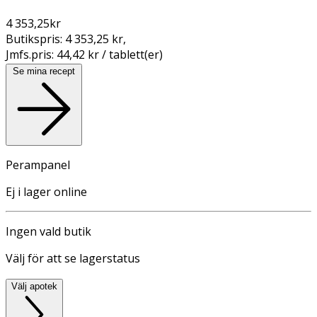
4 353,25
kr
Butikspris:
4 353,25 kr
,
Jmfs.pris:
44,42 kr / tablett(er)
Se mina recept
Perampanel
Ej i lager online
Ingen vald butik
Välj för att se lagerstatus
Välj apotek