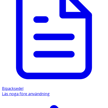
Bipacksedel
Läs noga före användning