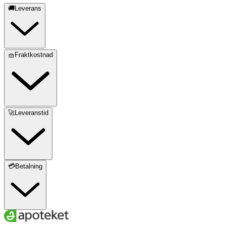
🚚Leverans
🧺Fraktkostnad
🚀Leveranstid
💳Betalning