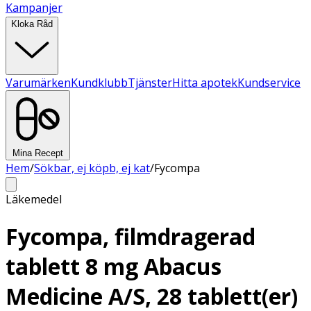
Kampanjer
Kloka Råd
Varumärken
Kundklubb
Tjänster
Hitta apotek
Kundservice
Mina Recept
Hem
/
Sökbar, ej köpb, ej kat
/
Fycompa
Läkemedel
Fycompa, filmdragerad
tablett 8 mg Abacus
Medicine A/S, 28 tablett(er)