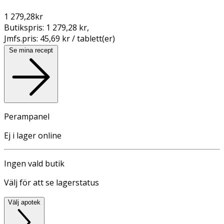
1 279,28
kr
Butikspris:
1 279,28 kr
,
Jmfs.pris:
45,69 kr / tablett(er)
Se mina recept
Perampanel
Ej i lager online
Ingen vald butik
Välj för att se lagerstatus
Välj apotek