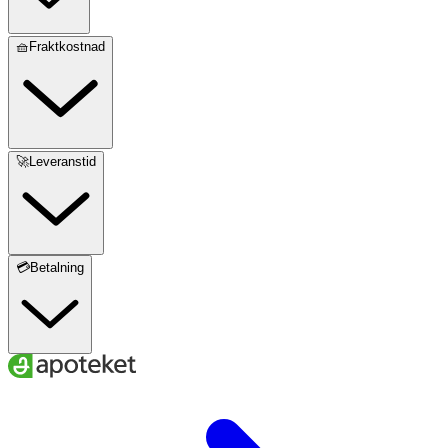
🧺Fraktkostnad
🚀Leveranstid
💳Betalning