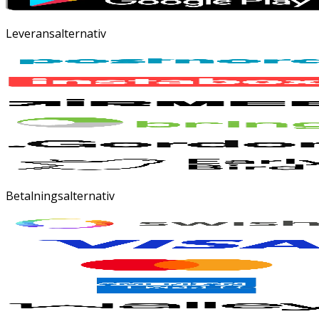
Leveransalternativ
Betalningsalternativ