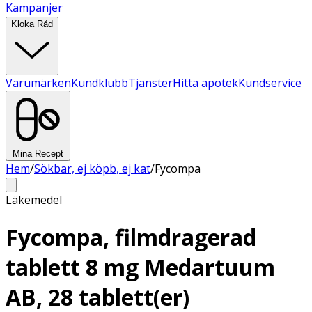
Kampanjer
Kloka Råd
Varumärken
Kundklubb
Tjänster
Hitta apotek
Kundservice
Mina Recept
Hem
/
Sökbar, ej köpb, ej kat
/
Fycompa
Läkemedel
Fycompa, filmdragerad
tablett 8 mg Medartuum
AB, 28 tablett(er)