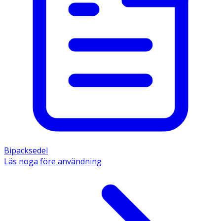
Bipacksedel
Läs noga före användning