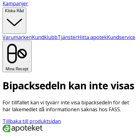
Kampanjer
Kloka Råd
Varumärken
Kundklubb
Tjänster
Hitta apotek
Kundservice
Mina Recept
Bipacksedeln kan inte visas
För tillfället kan vi tyvärr inte visa bipacksedeln för det
här läkemedlet då informationen saknas hos FASS.
Tillbaka till produktsidan