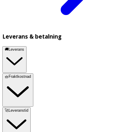
Leverans & betalning
🚚Leverans
🧺Fraktkostnad
🚀Leveranstid