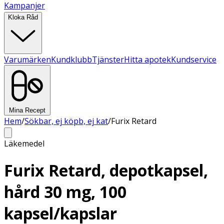
Kampanjer
Kloka Råd
Varumärken
Kundklubb
Tjänster
Hitta apotek
Kundservice
Mina Recept
Hem
/
Sökbar, ej köpb, ej kat
/
Furix Retard
Läkemedel
Furix Retard, depotkapsel,
hård 30 mg, 100
kapsel/kapslar