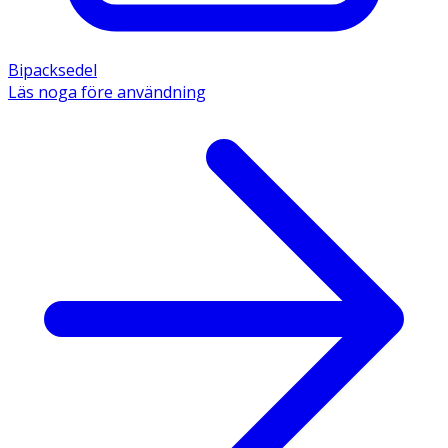
Bipacksedel
Läs noga före användning