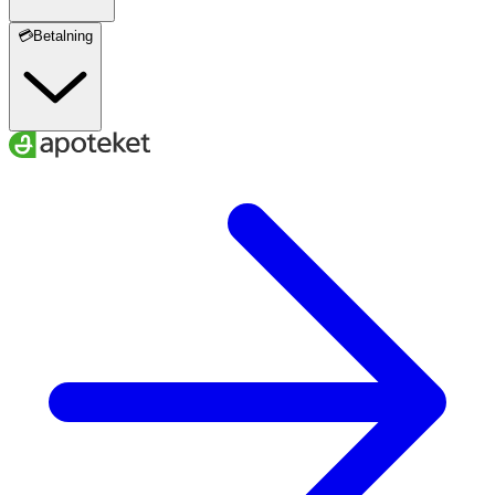
💳Betalning