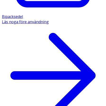
Bipacksedel
Läs noga före användning