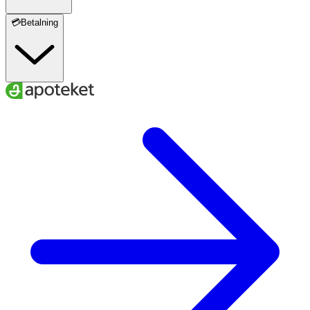
💳Betalning