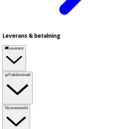
Leverans & betalning
🚚Leverans
🧺Fraktkostnad
🚀Leveranstid