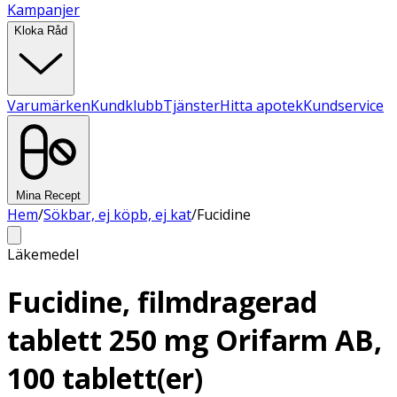
Kampanjer
Kloka Råd
Varumärken
Kundklubb
Tjänster
Hitta apotek
Kundservice
Mina Recept
Hem
/
Sökbar, ej köpb, ej kat
/
Fucidine
Läkemedel
Fucidine, filmdragerad
tablett 250 mg Orifarm AB,
100 tablett(er)