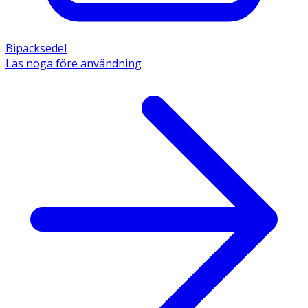
Bipacksedel
Läs noga före användning