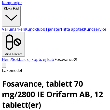
Kampanjer
Kloka Råd
Varumärken
Kundklubb
Tjänster
Hitta apotek
Kundservice
Mina Recept
Hem
/
Sökbar, ej köpb, ej kat
/
Fosavance®
Läkemedel
Fosavance, tablett 70
mg/2800 IE Orifarm AB, 12
tablett(er)