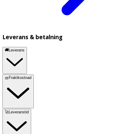
Leverans & betalning
🚚Leverans
🧺Fraktkostnad
🚀Leveranstid