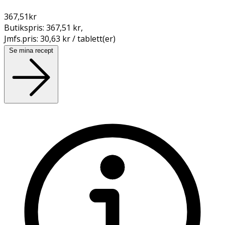
367,51
kr
Butikspris:
367,51 kr
,
Jmfs.pris:
30,63 kr / tablett(er)
Se mina recept