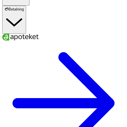
💳Betalning