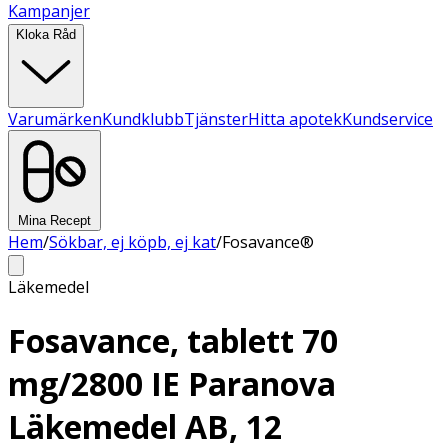
Kampanjer
Kloka Råd
Varumärken
Kundklubb
Tjänster
Hitta apotek
Kundservice
Mina Recept
Hem
/
Sökbar, ej köpb, ej kat
/
Fosavance®
Läkemedel
Fosavance, tablett 70
mg/2800 IE Paranova
Läkemedel AB, 12