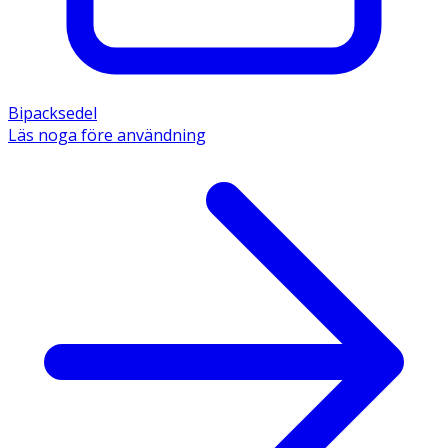
Bipacksedel
Läs noga före användning