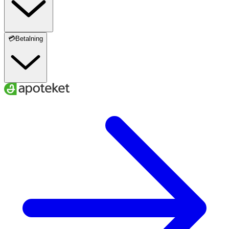
💳Betalning