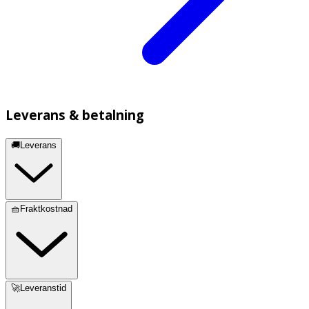
Leverans & betalning
🚚Leverans
🧺Fraktkostnad
🚀Leveranstid