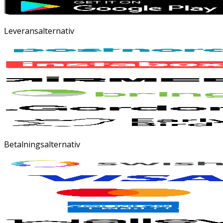
Leveransalternativ
Betalningsalternativ