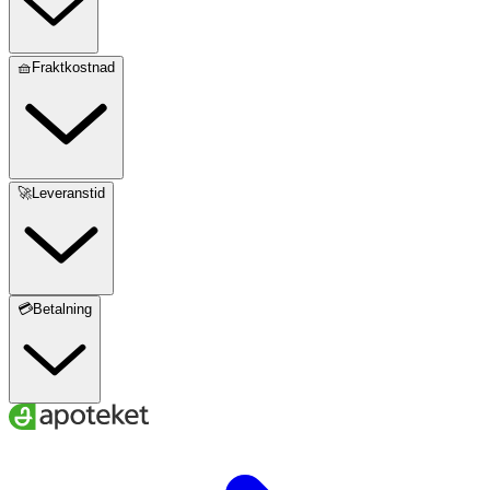
🧺Fraktkostnad
🚀Leveranstid
💳Betalning