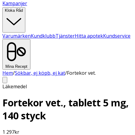
Kampanjer
Kloka Råd
Varumärken
Kundklubb
Tjänster
Hitta apotek
Kundservice
Mina Recept
Hem
/
Sökbar, ej köpb, ej kat
/
Fortekor vet.
Läkemedel
Fortekor vet., tablett 5 mg,
140 styck
1 297
kr