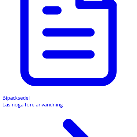
Bipacksedel
Läs noga före användning