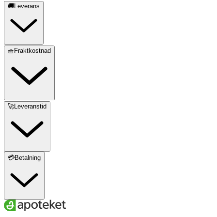
🚚Leverans
🧺Fraktkostnad
🚀Leveranstid
💳Betalning