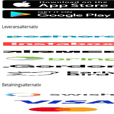
Leveransalternativ
Betalningsalternativ