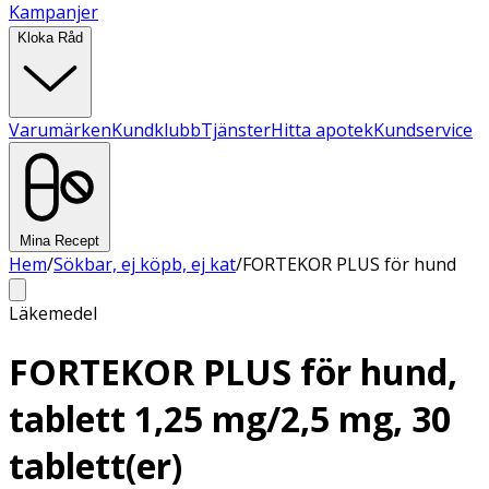
Kampanjer
Kloka Råd
Varumärken
Kundklubb
Tjänster
Hitta apotek
Kundservice
Mina Recept
Hem
/
Sökbar, ej köpb, ej kat
/
FORTEKOR PLUS för hund
Läkemedel
FORTEKOR PLUS för hund,
tablett 1,25 mg/2,5 mg, 30
tablett(er)