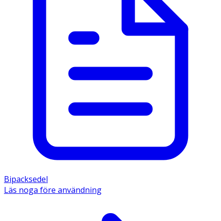
Bipacksedel
Läs noga före användning