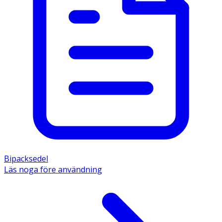
Bipacksedel
Läs noga före användning