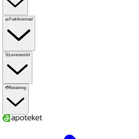
🧺Fraktkostnad
🚀Leveranstid
💳Betalning