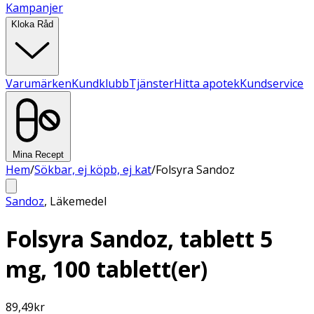
Kampanjer
Kloka Råd
Varumärken
Kundklubb
Tjänster
Hitta apotek
Kundservice
Mina Recept
Hem
/
Sökbar, ej köpb, ej kat
/
Folsyra Sandoz
Sandoz
,
Läkemedel
Folsyra Sandoz, tablett 5
mg, 100 tablett(er)
89,49
kr