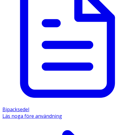
Bipacksedel
Läs noga före användning