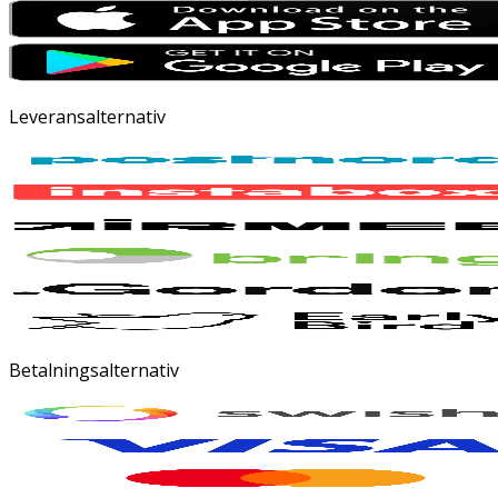
Leveransalternativ
Betalningsalternativ