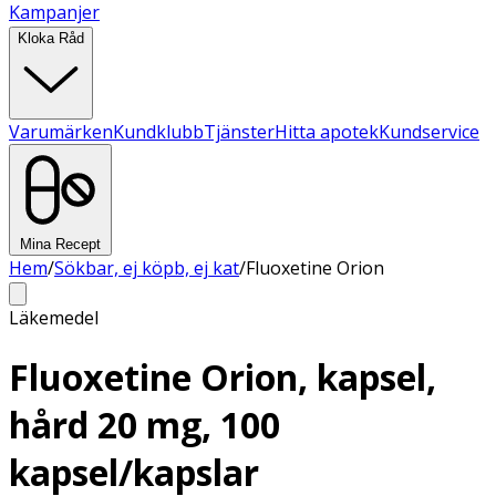
Kampanjer
Kloka Råd
Varumärken
Kundklubb
Tjänster
Hitta apotek
Kundservice
Mina Recept
Hem
/
Sökbar, ej köpb, ej kat
/
Fluoxetine Orion
Läkemedel
Fluoxetine Orion, kapsel,
hård 20 mg, 100
kapsel/kapslar