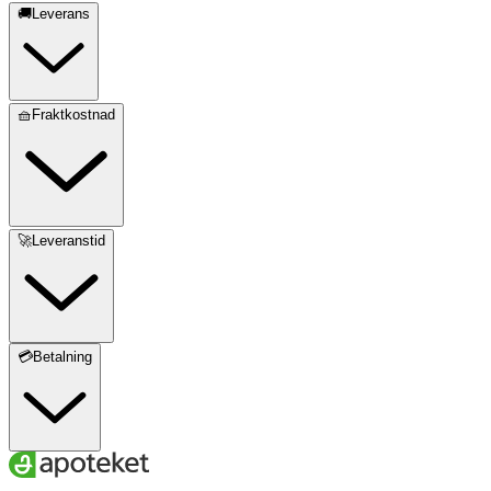
🚚Leverans
🧺Fraktkostnad
🚀Leveranstid
💳Betalning