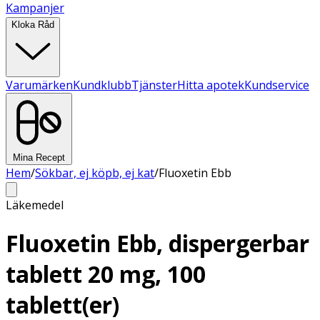
Kampanjer
Kloka Råd
Varumärken
Kundklubb
Tjänster
Hitta apotek
Kundservice
Mina Recept
Hem
/
Sökbar, ej köpb, ej kat
/
Fluoxetin Ebb
Läkemedel
Fluoxetin Ebb, dispergerbar
tablett 20 mg, 100
tablett(er)