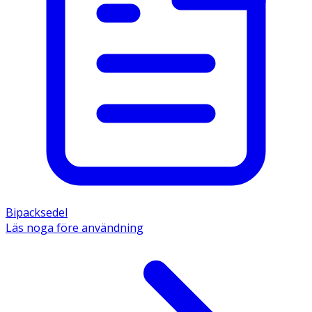
Bipacksedel
Läs noga före användning