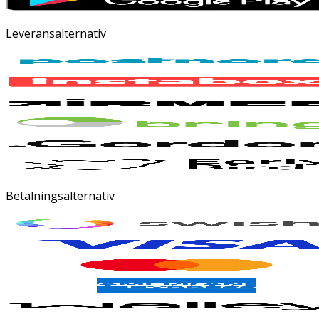
Leveransalternativ
Betalningsalternativ