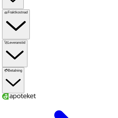
🧺Fraktkostnad
🚀Leveranstid
💳Betalning