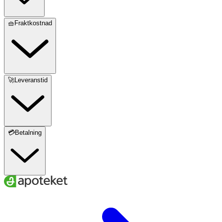
🧺Fraktkostnad
🚀Leveranstid
💳Betalning