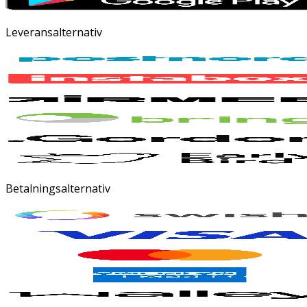
Leveransalternativ
Betalningsalternativ