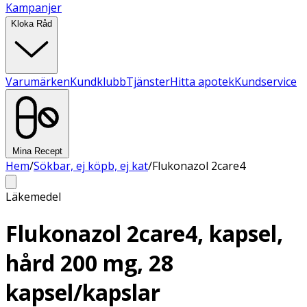
Kampanjer
Kloka Råd
Varumärken
Kundklubb
Tjänster
Hitta apotek
Kundservice
Mina Recept
Hem
/
Sökbar, ej köpb, ej kat
/
Flukonazol 2care4
Läkemedel
Flukonazol 2care4, kapsel,
hård 200 mg, 28
kapsel/kapslar