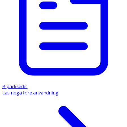
Bipacksedel
Läs noga före användning