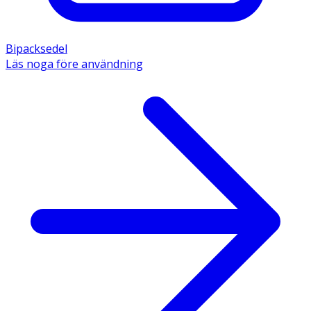
Bipacksedel
Läs noga före användning