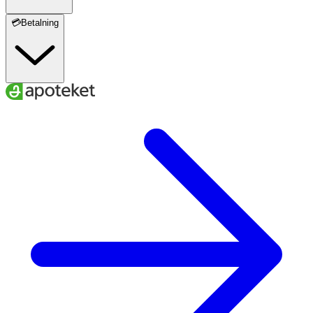
💳Betalning