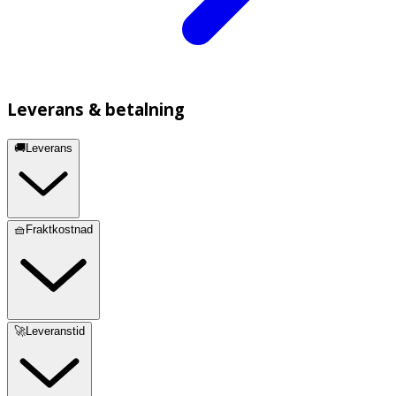
Leverans & betalning
🚚Leverans
🧺Fraktkostnad
🚀Leveranstid