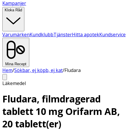
Kampanjer
Kloka Råd
Varumärken
Kundklubb
Tjänster
Hitta apotek
Kundservice
Mina Recept
Hem
/
Sökbar, ej köpb, ej kat
/
Fludara
Läkemedel
Fludara, filmdragerad
tablett 10 mg Orifarm AB,
20 tablett(er)