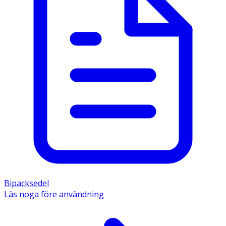
Bipacksedel
Läs noga före användning