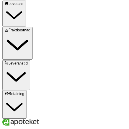
🚚Leverans
🧺Fraktkostnad
🚀Leveranstid
💳Betalning