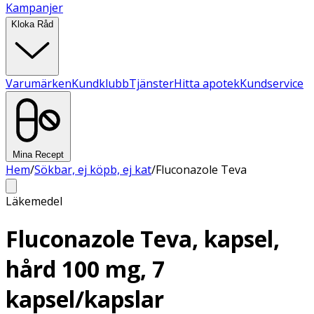
Kampanjer
Kloka Råd
Varumärken
Kundklubb
Tjänster
Hitta apotek
Kundservice
Mina Recept
Hem
/
Sökbar, ej köpb, ej kat
/
Fluconazole Teva
Läkemedel
Fluconazole Teva, kapsel,
hård 100 mg, 7
kapsel/kapslar