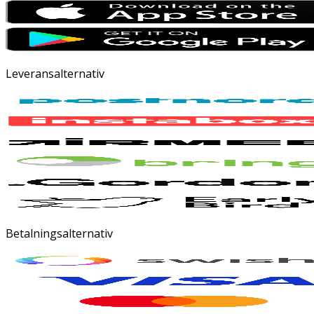
Leveransalternativ
Betalningsalternativ