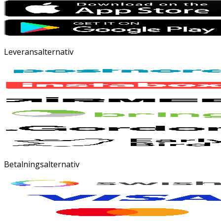
Leveransalternativ
Betalningsalternativ