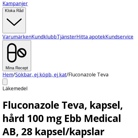
Kampanjer
Kloka Råd
Varumärken
Kundklubb
Tjänster
Hitta apotek
Kundservice
Mina Recept
Hem
/
Sökbar, ej köpb, ej kat
/
Fluconazole Teva
Läkemedel
Fluconazole Teva, kapsel,
hård 100 mg Ebb Medical
AB, 28 kapsel/kapslar