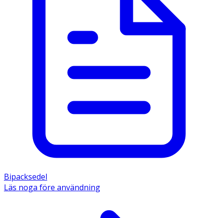
Bipacksedel
Läs noga före användning