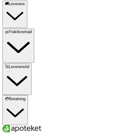
🚚Leverans
🧺Fraktkostnad
🚀Leveranstid
💳Betalning