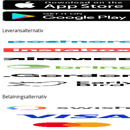
Leveransalternativ
Betalningsalternativ