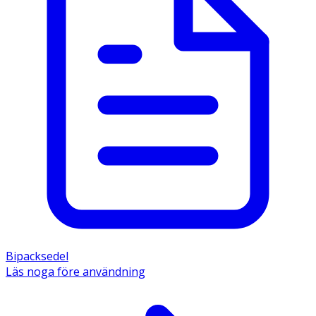
Bipacksedel
Läs noga före användning