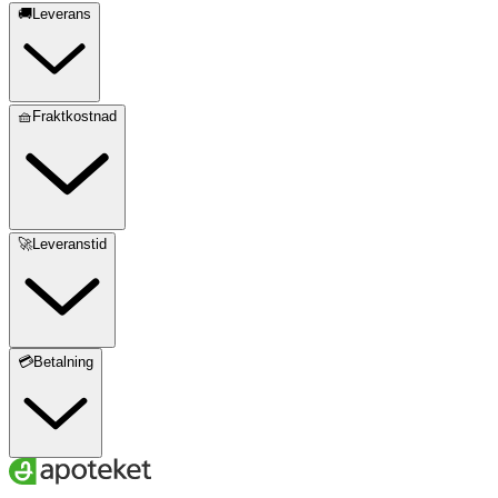
🚚Leverans
🧺Fraktkostnad
🚀Leveranstid
💳Betalning