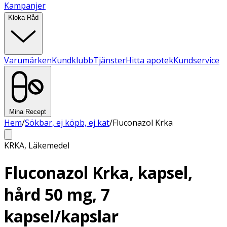
Kampanjer
Kloka Råd
Varumärken
Kundklubb
Tjänster
Hitta apotek
Kundservice
Mina Recept
Hem
/
Sökbar, ej köpb, ej kat
/
Fluconazol Krka
KRKA
,
Läkemedel
Fluconazol Krka, kapsel,
hård 50 mg, 7
kapsel/kapslar