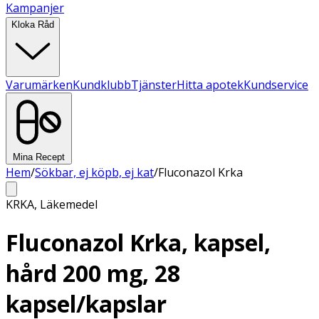
Kampanjer
Kloka Råd
Varumärken
Kundklubb
Tjänster
Hitta apotek
Kundservice
Mina Recept
Hem
/
Sökbar, ej köpb, ej kat
/
Fluconazol Krka
KRKA
,
Läkemedel
Fluconazol Krka, kapsel,
hård 200 mg, 28
kapsel/kapslar