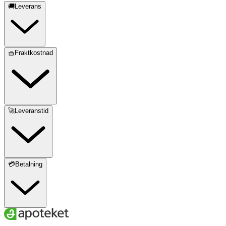
🚚Leverans
🧺Fraktkostnad
🚀Leveranstid
💳Betalning