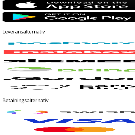
Leveransalternativ
Betalningsalternativ