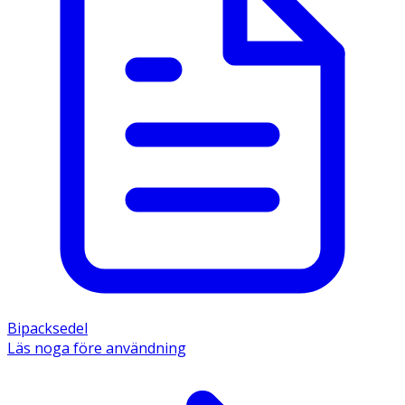
Bipacksedel
Läs noga före användning