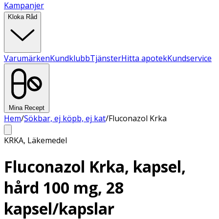
Kampanjer
Kloka Råd
Varumärken
Kundklubb
Tjänster
Hitta apotek
Kundservice
Mina Recept
Hem
/
Sökbar, ej köpb, ej kat
/
Fluconazol Krka
KRKA
,
Läkemedel
Fluconazol Krka, kapsel,
hård 100 mg, 28
kapsel/kapslar