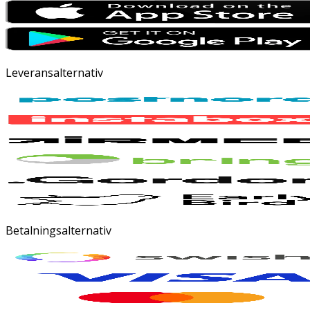
Leveransalternativ
Betalningsalternativ