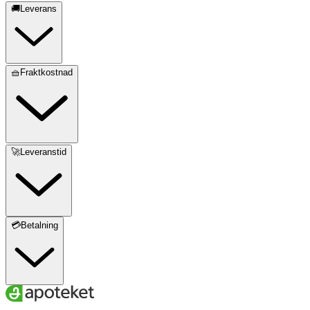
🚚Leverans
🧺Fraktkostnad
🚀Leveranstid
💳Betalning