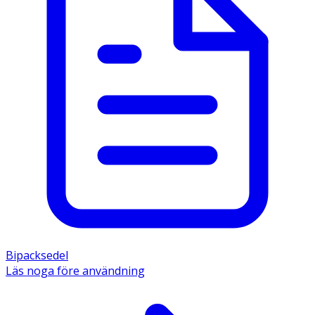
Bipacksedel
Läs noga före användning