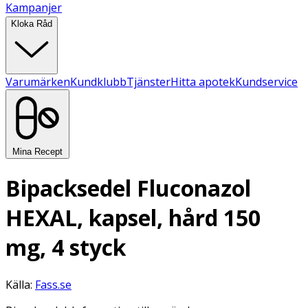
Kampanjer
Kloka Råd
Varumärken
Kundklubb
Tjänster
Hitta apotek
Kundservice
Mina Recept
Bipacksedel Fluconazol
HEXAL, kapsel, hård 150
mg, 4 styck
Källa:
Fass.se