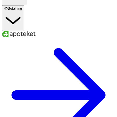
💳Betalning