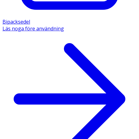
Bipacksedel
Läs noga före användning