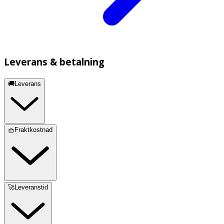
Leverans & betalning
🚚Leverans
🧺Fraktkostnad
🚀Leveranstid