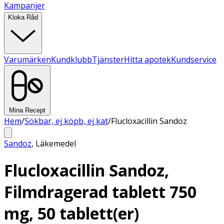
Kampanjer
Kloka Råd
Varumärken
Kundklubb
Tjänster
Hitta apotek
Kundservice
Mina Recept
Hem
/
Sökbar, ej köpb, ej kat
/
Flucloxacillin Sandoz
Sandoz
,
Läkemedel
Flucloxacillin Sandoz,
Filmdragerad tablett 750
mg, 50 tablett(er)