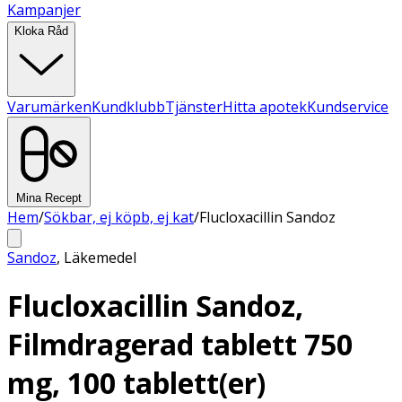
Kampanjer
Kloka Råd
Varumärken
Kundklubb
Tjänster
Hitta apotek
Kundservice
Mina Recept
Hem
/
Sökbar, ej köpb, ej kat
/
Flucloxacillin Sandoz
Sandoz
,
Läkemedel
Flucloxacillin Sandoz,
Filmdragerad tablett 750
mg, 100 tablett(er)