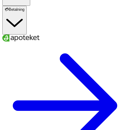
💳Betalning