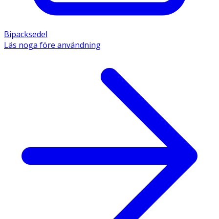
Bipacksedel
Läs noga före användning