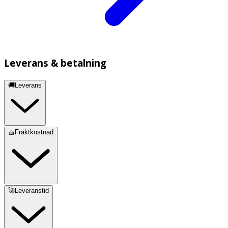
Leverans & betalning
🚚Leverans
🧺Fraktkostnad
🚀Leveranstid