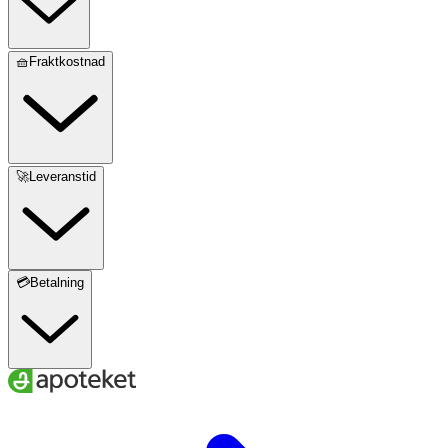
🧺Fraktkostnad
🚀Leveranstid
💳Betalning