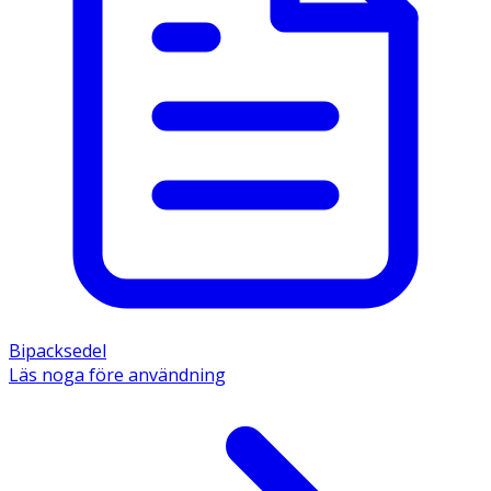
Bipacksedel
Läs noga före användning