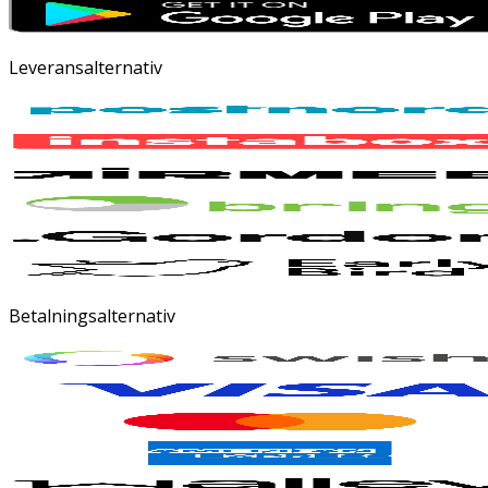
Leveransalternativ
Betalningsalternativ