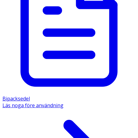
Bipacksedel
Läs noga före användning