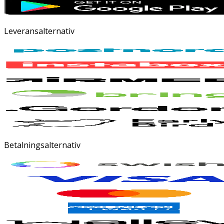
Leveransalternativ
Betalningsalternativ