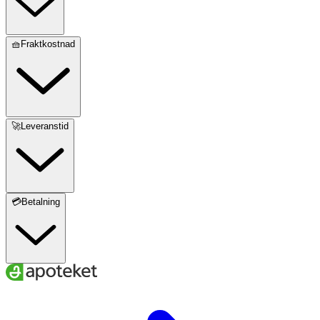
🧺Fraktkostnad
🚀Leveranstid
💳Betalning