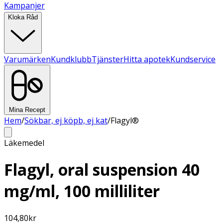
Kampanjer
Kloka Råd
Varumärken
Kundklubb
Tjänster
Hitta apotek
Kundservice
Mina Recept
Hem
/
Sökbar, ej köpb, ej kat
/
Flagyl®
Läkemedel
Flagyl, oral suspension 40
mg/ml, 100 milliliter
104,80
kr