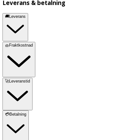
Leverans & betalning
🚚Leverans
🧺Fraktkostnad
🚀Leveranstid
💳Betalning