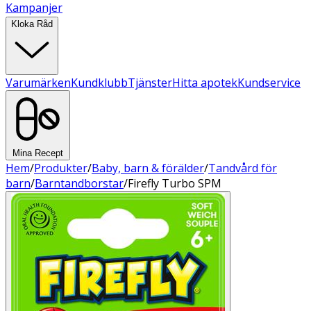
Kampanjer
Kloka Råd
Varumärken
Kundklubb
Tjänster
Hitta apotek
Kundservice
Mina Recept
Hem
/
Produkter
/
Baby, barn & förälder
/
Tandvård för
barn
/
Barntandborstar
/
Firefly Turbo SPM