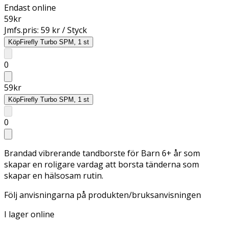
Endast online
59
kr
Jmfs.pris:
59 kr / Styck
Köp
Firefly Turbo SPM, 1 st
0
59
kr
Köp
Firefly Turbo SPM, 1 st
0
Brandad vibrerande tandborste för Barn 6+ år som
skapar en roligare vardag att borsta tänderna som
skapar en hälsosam rutin.
Följ anvisningarna på produkten/bruksanvisningen
I lager online