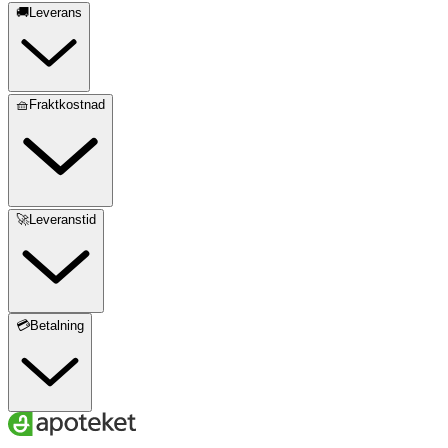
🚚Leverans
🧺Fraktkostnad
🚀Leveranstid
💳Betalning