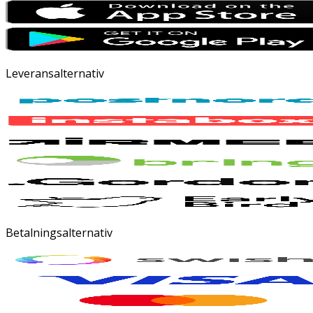
Leveransalternativ
Betalningsalternativ