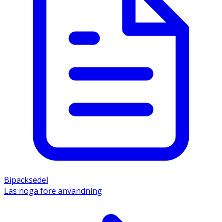
Bipacksedel
Läs noga före användning