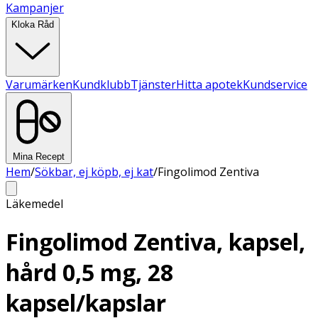
Kampanjer
Kloka Råd
Varumärken
Kundklubb
Tjänster
Hitta apotek
Kundservice
Mina Recept
Hem
/
Sökbar, ej köpb, ej kat
/
Fingolimod Zentiva
Läkemedel
Fingolimod Zentiva, kapsel,
hård 0,5 mg, 28
kapsel/kapslar