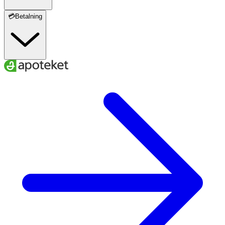
💳Betalning