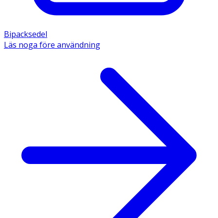
Bipacksedel
Läs noga före användning