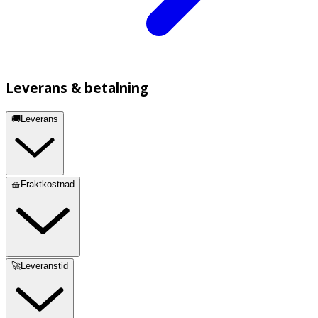
Leverans & betalning
🚚Leverans
🧺Fraktkostnad
🚀Leveranstid