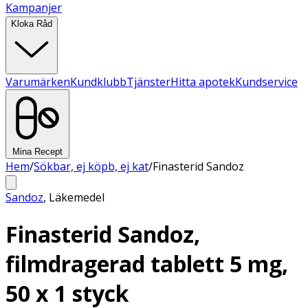
Kampanjer
Kloka Råd
Varumärken
Kundklubb
Tjänster
Hitta apotek
Kundservice
Mina Recept
Hem
/
Sökbar, ej köpb, ej kat
/
Finasterid Sandoz
Sandoz
,
Läkemedel
Finasterid Sandoz,
filmdragerad tablett 5 mg,
50 x 1 styck