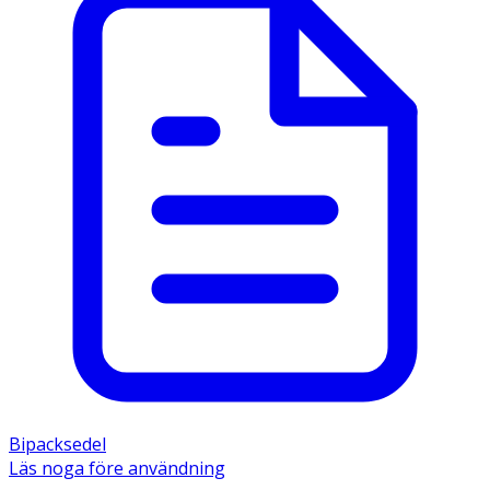
Bipacksedel
Läs noga före användning