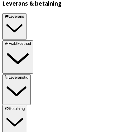
Leverans & betalning
🚚Leverans
🧺Fraktkostnad
🚀Leveranstid
💳Betalning