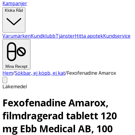
Kampanjer
Kloka Råd
Varumärken
Kundklubb
Tjänster
Hitta apotek
Kundservice
Mina Recept
Hem
/
Sökbar, ej köpb, ej kat
/
Fexofenadine Amarox
Läkemedel
Fexofenadine Amarox,
filmdragerad tablett 120
mg Ebb Medical AB, 100