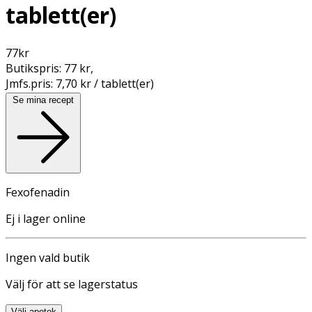
tablett(er)
77
kr
Butikspris:
77 kr
,
Jmfs.pris:
7,70 kr / tablett(er)
Se mina recept
Fexofenadin
Ej i lager online
Ingen vald butik
Välj för att se lagerstatus
Välj apotek