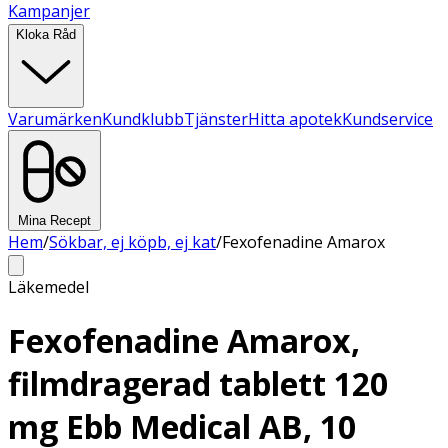
Kampanjer
Kloka Råd
Varumärken
Kundklubb
Tjänster
Hitta apotek
Kundservice
Mina Recept
Hem
/
Sökbar, ej köpb, ej kat
/
Fexofenadine Amarox
Läkemedel
Fexofenadine Amarox,
filmdragerad tablett 120
mg Ebb Medical AB, 10