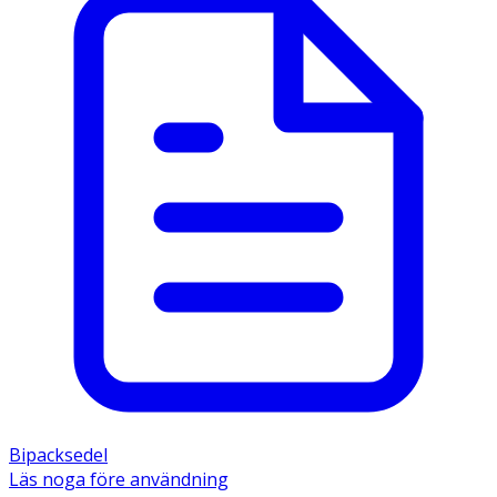
Bipacksedel
Läs noga före användning