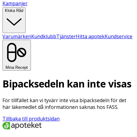
Kampanjer
Kloka Råd
Varumärken
Kundklubb
Tjänster
Hitta apotek
Kundservice
Mina Recept
Bipacksedeln kan inte visas
För tillfället kan vi tyvärr inte visa bipacksedeln för det
här läkemedlet då informationen saknas hos FASS.
Tillbaka till produktsidan