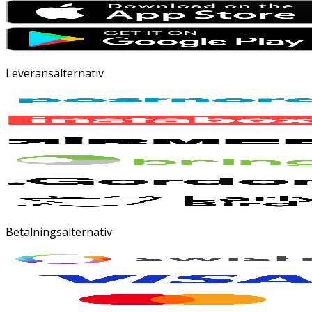
Leveransalternativ
Betalningsalternativ