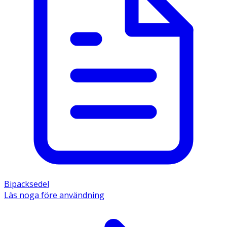
Bipacksedel
Läs noga före användning