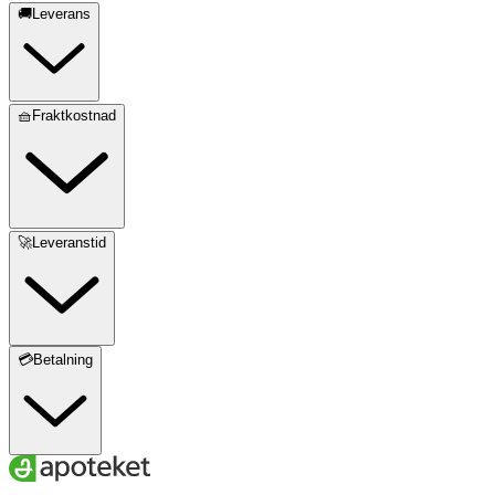
🚚Leverans
🧺Fraktkostnad
🚀Leveranstid
💳Betalning