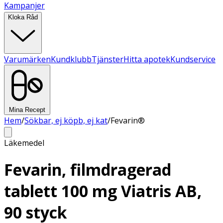
Kampanjer
Kloka Råd
Varumärken
Kundklubb
Tjänster
Hitta apotek
Kundservice
Mina Recept
Hem
/
Sökbar, ej köpb, ej kat
/
Fevarin®
Läkemedel
Fevarin, filmdragerad
tablett 100 mg Viatris AB,
90 styck