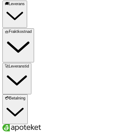
🚚Leverans
🧺Fraktkostnad
🚀Leveranstid
💳Betalning