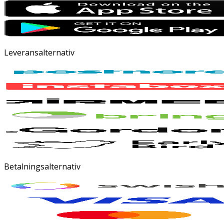
Leveransalternativ
Betalningsalternativ