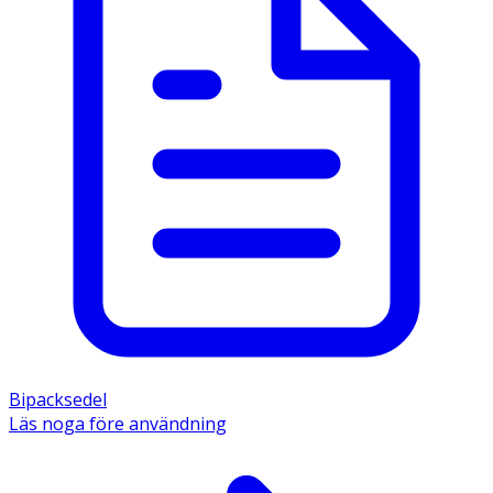
Bipacksedel
Läs noga före användning