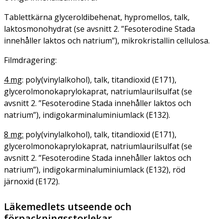
Tablettkärna glyceroldibehenat, hypromellos, talk,
laktosmonohydrat (se avsnitt 2. ”Fesoterodine Stada
innehåller laktos och natrium”), mikrokristallin cellulosa.
Filmdragering:
4 mg
: poly(vinylalkohol), talk, titandioxid (E171),
glycerolmonokaprylokaprat, natriumlaurilsulfat (se
avsnitt 2. ”Fesoterodine Stada innehåller laktos och
natrium”), indigokarminaluminiumlack (E132).
8 mg:
poly(vinylalkohol), talk, titandioxid (E171),
glycerolmonokaprylokaprat, natriumlaurilsulfat (se
avsnitt 2. ”Fesoterodine Stada innehåller laktos och
natrium”), indigokarminaluminiumlack (E132), röd
järnoxid (E172).
Läkemedlets utseende och
förpackningsstorlekar