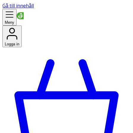
Gå till innehåll
Meny
Logga in