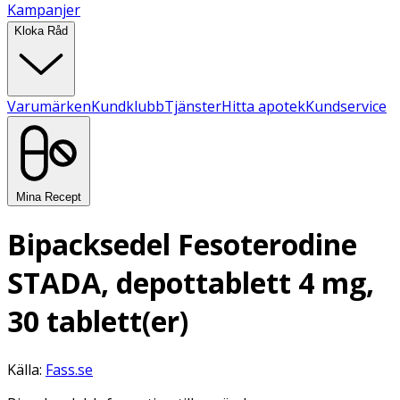
Kampanjer
Kloka Råd
Varumärken
Kundklubb
Tjänster
Hitta apotek
Kundservice
Mina Recept
Bipacksedel Fesoterodine
STADA, depottablett 4 mg,
30 tablett(er)
Källa:
Fass.se