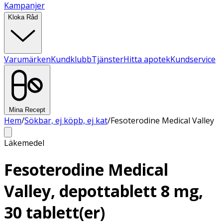
Kampanjer
Kloka Råd
Varumärken
Kundklubb
Tjänster
Hitta apotek
Kundservice
Mina Recept
Hem
/
Sökbar, ej köpb, ej kat
/
Fesoterodine Medical Valley
Läkemedel
Fesoterodine Medical
Valley, depottablett 8 mg,
30 tablett(er)