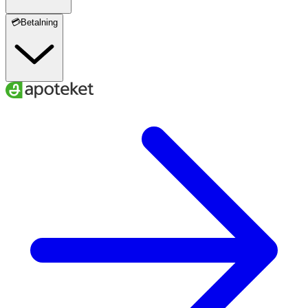
💳Betalning