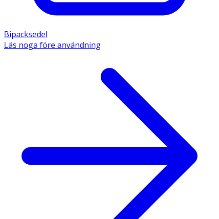
Bipacksedel
Läs noga före användning