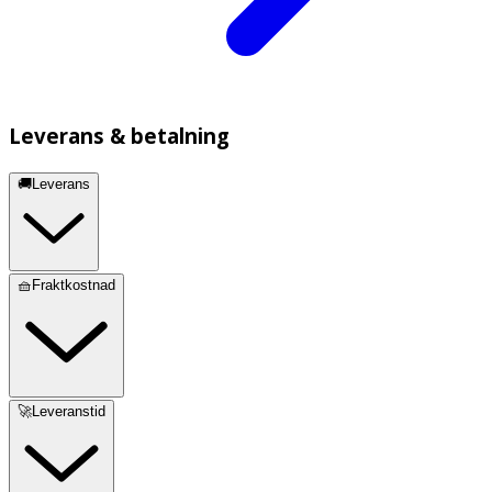
Leverans & betalning
🚚Leverans
🧺Fraktkostnad
🚀Leveranstid