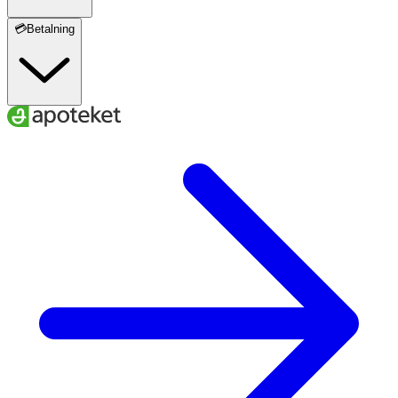
💳Betalning