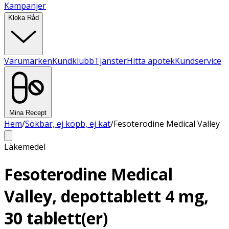
Kampanjer
Kloka Råd
Varumärken
Kundklubb
Tjänster
Hitta apotek
Kundservice
Mina Recept
Hem
/
Sökbar, ej köpb, ej kat
/
Fesoterodine Medical Valley
Läkemedel
Fesoterodine Medical
Valley, depottablett 4 mg,
30 tablett(er)