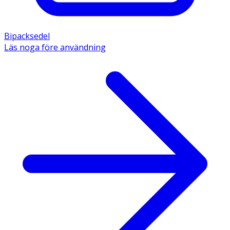
Bipacksedel
Läs noga före användning