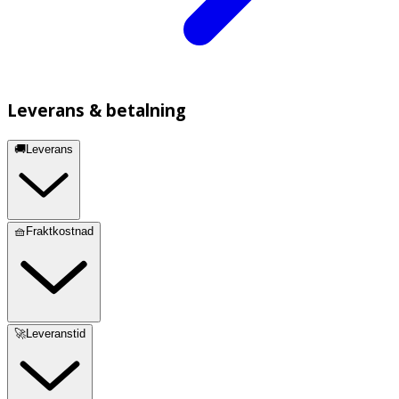
Leverans & betalning
🚚Leverans
🧺Fraktkostnad
🚀Leveranstid