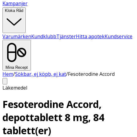
Kampanjer
Kloka Råd
Varumärken
Kundklubb
Tjänster
Hitta apotek
Kundservice
Mina Recept
Hem
/
Sökbar, ej köpb, ej kat
/
Fesoterodine Accord
Läkemedel
Fesoterodine Accord,
depottablett 8 mg, 84
tablett(er)