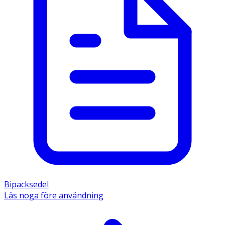
Bipacksedel
Läs noga före användning