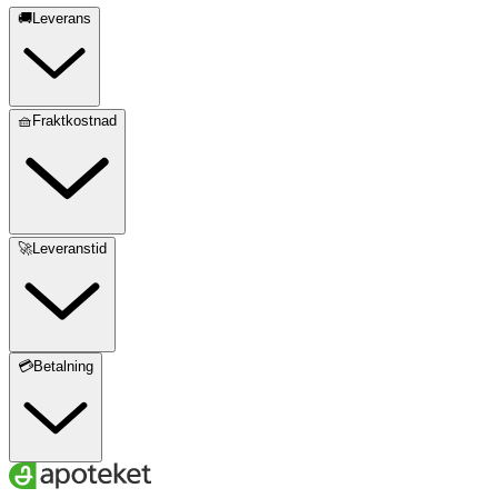
🚚Leverans
🧺Fraktkostnad
🚀Leveranstid
💳Betalning