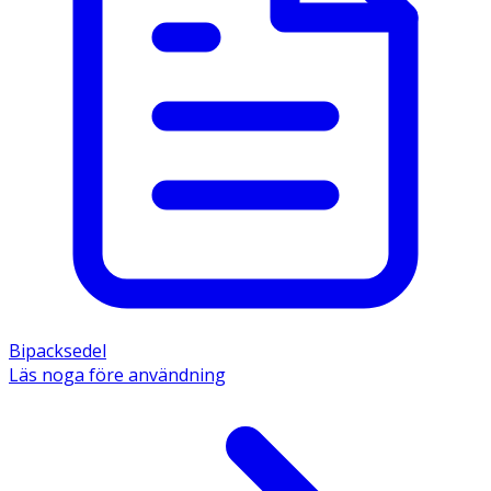
Bipacksedel
Läs noga före användning