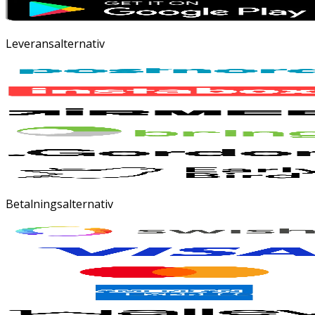
Leveransalternativ
Betalningsalternativ