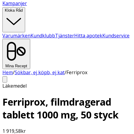
Kampanjer
Kloka Råd
Varumärken
Kundklubb
Tjänster
Hitta apotek
Kundservice
Mina Recept
Hem
/
Sökbar, ej köpb, ej kat
/
Ferriprox
Läkemedel
Ferriprox, filmdragerad
tablett 1000 mg, 50 styck
1 919,58
kr