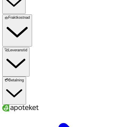
🧺Fraktkostnad
🚀Leveranstid
💳Betalning