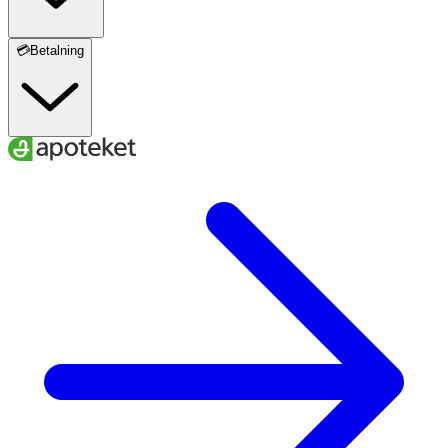
💳Betalning