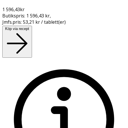
1 596,43
kr
Butikspris:
1 596,43 kr
,
Jmfs.pris:
53,21 kr / tablett(er)
Köp via recept