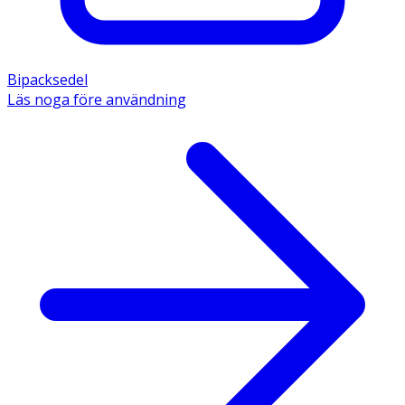
Bipacksedel
Läs noga före användning