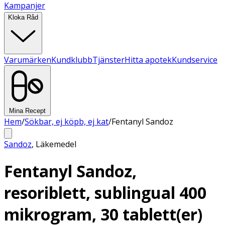
Kampanjer
Kloka Råd
Varumärken
Kundklubb
Tjänster
Hitta apotek
Kundservice
Mina Recept
Hem
/
Sökbar, ej köpb, ej kat
/
Fentanyl Sandoz
Sandoz
,
Läkemedel
Fentanyl Sandoz,
resoriblett, sublingual 400
mikrogram, 30 tablett(er)